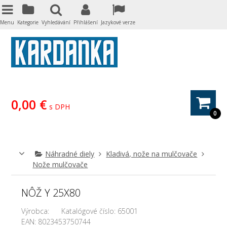
Menu
Kategorie
Vyhledávání
Přihlášení
Jazykové verze
0,00 €
s DPH
0
Náhradné diely
Kladivá, nože na mulčovače
Nože mulčovače
NÔŽ Y 25X80
Výrobca:
Katalógové číslo:
65001
EAN:
8023453750744