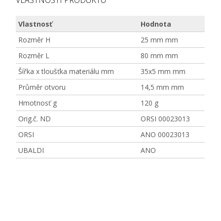
VLASTNOSTI PRODUKTU
Vlastnosť
Hodnota
Rozměr H
25 mm mm
Rozměr L
80 mm mm
Šířka x tloušťka materiálu mm
35x5 mm mm
Průměr otvoru
14,5 mm mm
Hmotnosť g
120 g
Orig.č. ND
ORSI 00023013
ORSI
ANO 00023013
UBALDI
ANO