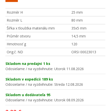
Rozměr H
25 mm
Rozměr L
80 mm
Šířka x tloušťka materiálu mm
35x5 mm
Průměr otvoru
14,5 mm
Hmotnosť g
120
Orig.č. ND
ORSI 00023013
Skladom na predajni
1 ks
Odosielame / na vyzdvihnutie:
Utorok 11.08.2026
Skladom v expedícii
189 ks
Odosielame / na vyzdvihnutie:
Streda 12.08.2026
Skladom u dodávateľa
95
Odosielame / na vyzdvihnutie:
Utorok 08.09.2026