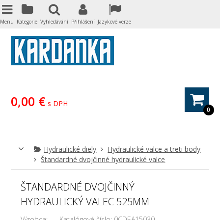
Menu
Kategorie
Vyhledávání
Přihlášení
Jazykové verze
0,00 €
s DPH
0
Hydraulické diely
Hydraulické valce a treti body
Štandardné dvojčinné hydraulické valce
ŠTANDARDNÉ DVOJČINNÝ
HYDRAULICKÝ VALEC 525MM
Výrobca:
Katalógové číslo:
0CDEA15030