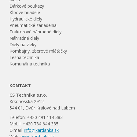
Dárkové poukazy
Kĺbové hriadele
Hydraulické diely
Pneumatické zariadenia
Traktorové náhradné diely
Náhradné diely
Diely na vleky
Kombajny, zberové mláťačky
Lesná technika
Komunálna technika
KONTAKT
CS Technika s.r.o.
Krkonošská 2912
544 01, Dvůr Králové nad Labem
Telefon: +420 491 114 383
Mobil: +420 734 644 335
E-mail:
info@kardanka.sk
Web:
www.kardanka.sk