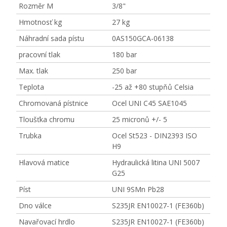
Rozměr M
3/8"
Hmotnosť kg
27 kg
Náhradní sada pístu
0AS150GCA-06138
pracovní tlak
180 bar
Max. tlak
250 bar
Teplota
-25 až +80 stupňů Celsia
Chromovaná pístnice
Ocel UNI C45 SAE1045
Tloušťka chromu
25 micronů +/- 5
Trubka
Ocel St523 - DIN2393 ISO
H9
Hlavová matice
Hydraulická litina UNI 5007
G25
Píst
UNI 9SMn Pb28
Dno válce
S235JR EN10027-1 (FE360b)
Navařovací hrdlo
S235JR EN10027-1 (FE360b)