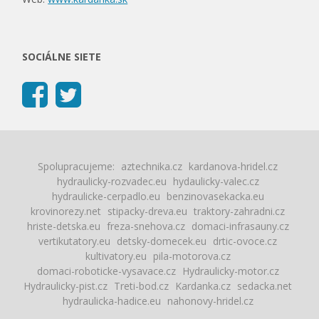
SOCIÁLNE SIETE
Spolupracujeme:
aztechnika.cz
kardanova-hridel.cz
hydraulicky-rozvadec.eu
hydaulicky-valec.cz
hydraulicke-cerpadlo.eu
benzinovasekacka.eu
krovinorezy.net
stipacky-dreva.eu
traktory-zahradni.cz
hriste-detska.eu
freza-snehova.cz
domaci-infrasauny.cz
vertikutatory.eu
detsky-domecek.eu
drtic-ovoce.cz
kultivatory.eu
pila-motorova.cz
domaci-roboticke-vysavace.cz
Hydraulicky-motor.cz
Hydraulicky-pist.cz
Treti-bod.cz
Kardanka.cz
sedacka.net
hydraulicka-hadice.eu
nahonovy-hridel.cz