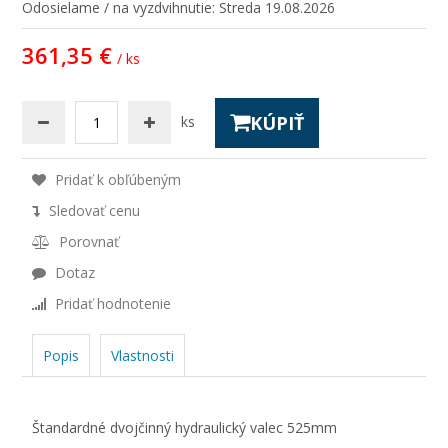
Odosielame / na vyzdvihnutie:
Streda 19.08.2026
361,35 €
/ ks
KÚPIŤ
ks
Pridať k obľúbeným
Sledovať cenu
Porovnať
Dotaz
Pridať hodnotenie
Popis
Vlastnosti
Štandardné dvojčinný hydraulický valec 525mm