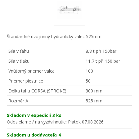
Štandardné dvojčinný hydraulický valec 525mm
Sila v ťahu
8,8 t při 150bar
Sila v tlaku
11,7 t při 150 bar
Vnútorný priemer valca
100
Priemer piestnice
50
Délka tahu CORSA (STROKE)
300 mm
Rozměr A
525 mm
Skladom v expedícii
3 ks
Odosielame / na vyzdvihnutie:
Piatok 07.08.2026
Skladom u dodávateľa
4