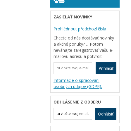
ZASIELAŤ NOVINKY
Prohlédnout předchozí čísla
Chcete od nás dostávať novinky
a akčné ponuky? ... Potom
neváhajte zaregistrovať Vašu e-
mailovú adresu a potvrdiť.
Prihlásiť
Informácie o spracovaní
osobných údajov (GDPR).
ODHLÁSENIE Z ODBERU
Odhlásiť