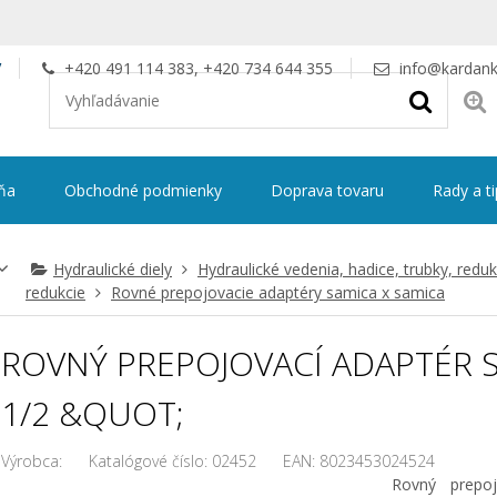
V
+420 491 114 383, +420 734 644 355
info@kardank
ňa
Obchodné podmienky
Doprava tovaru
Rady a t
Hydraulické diely
Hydraulické vedenia, hadice, trubky, reduk
redukcie
Rovné prepojovacie adaptéry samica x samica
ROVNÝ PREPOJOVACÍ ADAPTÉR 
1/2 &QUOT;
Výrobca:
Katalógové číslo:
02452
EAN:
8023453024524
Rovný prepo