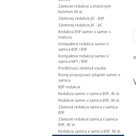
Závitové redukcie s vnútorným
kužeľom 60 st.
Závitovej redukcie JIC - BSP
Závitovej redukcie JIC - JIC
Redukcia BSP samec x samec s
maticou
Kompaktná redukcia samec x
samica BSP / BSP
Kompaktná redukcia samec x
R
samica NPT / BSP
Predlžovací závitová vsuvka
Rovný prepojovací adaptér samec x
samica
BSP redukcie
Redukcia samec x samica BSP, 45 st.
Redukcie samec x samica BSP, 90 st.
Závitová redukcia samica x samica
BSP
Závitové redukcie samica x samica
BSP, 45 st.
Redukcia samica x samica BSP, 90 st.