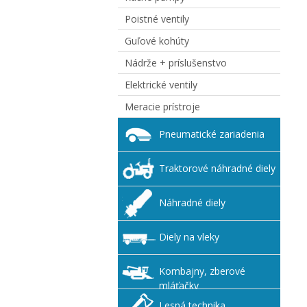
Poistné ventily
Guľové kohúty
Nádrže + príslušenstvo
Elektrické ventily
Meracie prístroje
Pneumatické zariadenia
Traktorové náhradné diely
Náhradné diely
Diely na vleky
Kombajny, zberové
mláťačky
Lesná technika