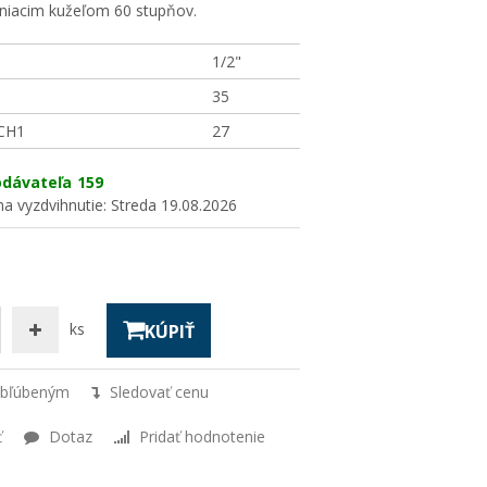
niacim kužeľom 60 stupňov.
1/2"
35
 CH1
27
odávateľa
159
a vyzdvihnutie:
Streda 19.08.2026
ks
KÚPIŤ
obľúbeným
Sledovať cenu
ť
Dotaz
Pridať hodnotenie