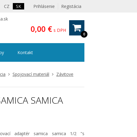
CZ
SK
Prihlásenie
Registácia
a.sk
0,00 €
s DPH
0
ipy
Kontakt
cia
Spojovací materiál
Závitove
SAMICA SAMICA
jovací adaptér samica samica 1/2 "s