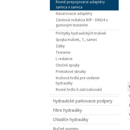
Rovné prepojovacie adaptéry
samica x samica
Navarovacie adaptéry
Závitová redukcia BSP - DIN24 s
gumovým tesnením
Príchytky hydraulických trubiek
Spojka trubiek,, T,, samec
Zátky
Tesnenie
L redukcie
Otočné spojky
Prietokové skrutky
Kruhová hrdlá pre vedenie
hydrauliky
Rovné hrdlo k zašroubování
Hydraulické parkovacie podpery
Filtre hydrauliky
Chladiče hydrauliky
Ručné pumpy