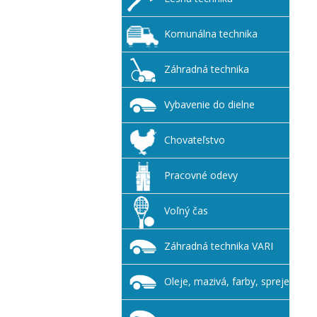
Komunálna technika
Záhradná technika
Vybavenie do dielne
Chovateľstvo
Pracovné odevy
Voľný čas
Záhradná technika VARI
Oleje, mazivá, farby, spreje