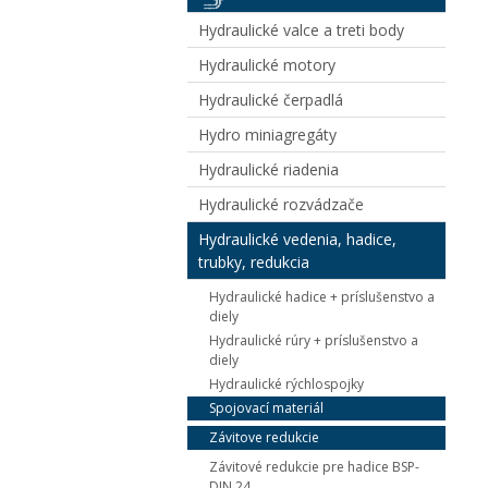
Hydraulické valce a treti body
Hydraulické motory
Hydraulické čerpadlá
Hydro miniagregáty
Hydraulické riadenia
Hydraulické rozvádzače
Hydraulické vedenia, hadice,
trubky, redukcia
Hydraulické hadice + príslušenstvo a
diely
Hydraulické rúry + príslušenstvo a
diely
Hydraulické rýchlospojky
Spojovací materiál
Závitove redukcie
Závitové redukcie pre hadice BSP-
DIN 24