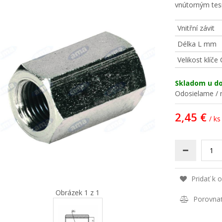
vnútorným tes
Vnitřní závit
Délka L mm
Velikost klíče
Skladom u d
Odosielame / n
2,45 €
/ ks
Pridať k 
Obrázek 1 z 1
Porovna