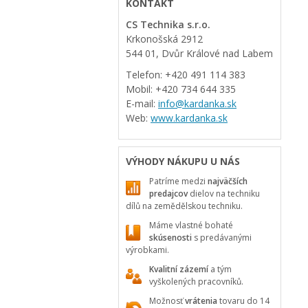
KONTAKT
CS Technika s.r.o.
Krkonošská 2912
544 01, Dvůr Králové nad Labem
Telefon: +420 491 114 383
Mobil: +420 734 644 335
E-mail:
info@kardanka.sk
Web:
www.kardanka.sk
VÝHODY NÁKUPU U NÁS
Patríme medzi
najväčších
predajcov
dielov na techniku
dílů na zemědělskou techniku.
Máme vlastné bohaté
skúsenosti
s predávanými
výrobkami.
Kvalitní zázemí
a tým
vyškolených pracovníků.
Možnosť
vrátenia
tovaru do 14