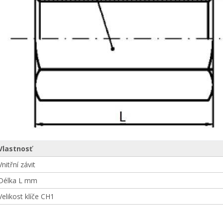
Vlastnosť
Vnitřní závit
Délka L mm
Velikost klíče CH1