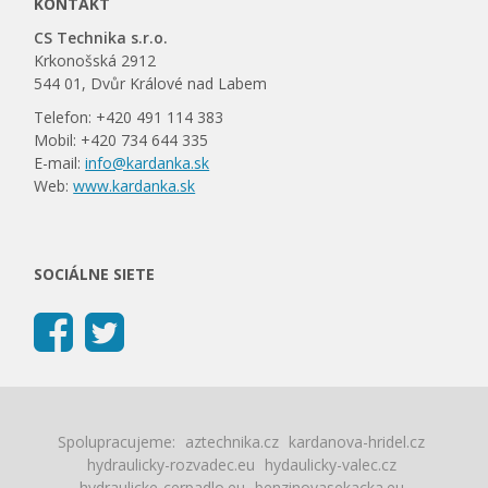
KONTAKT
CS Technika s.r.o.
Krkonošská 2912
544 01, Dvůr Králové nad Labem
Telefon: +420 491 114 383
Mobil: +420 734 644 335
E-mail:
info@kardanka.sk
Web:
www.kardanka.sk
SOCIÁLNE SIETE
Spolupracujeme:
aztechnika.cz
kardanova-hridel.cz
hydraulicky-rozvadec.eu
hydaulicky-valec.cz
hydraulicke-cerpadlo.eu
benzinovasekacka.eu