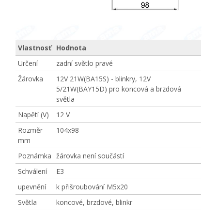
Vlastnosť
Hodnota
Určení
zadní světlo pravé
Žárovka
12V 21W(BA15S) - blinkry, 12V
5/21W(BAY15D) pro koncová a brzdová
světla
Napětí (V)
12 V
Rozměr
104x98
mm
Poznámka
žárovka není součástí
Schválení
E3
upevnění
k přišroubování M5x20
Světla
koncové, brzdové, blinkr