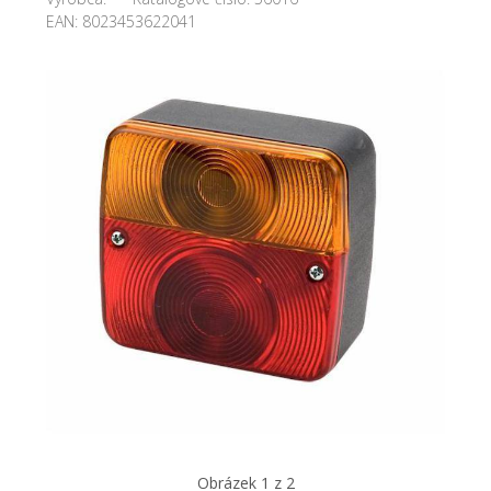
EAN:
8023453622041
Obrázek 1 z 2