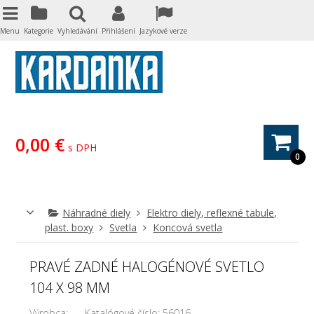
Menu
Kategorie
Vyhledávání
Přihlášení
Jazykové verze
0,00 €
s DPH
0
Náhradné diely
Elektro diely, reflexné tabule,
plast. boxy
Svetla
Koncová svetla
PRAVÉ ZADNÉ HALOGÉNOVÉ SVETLO
104 X 98 MM
Výrobca:
Katalógové číslo:
56016