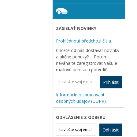
ZASIELAŤ NOVINKY
Prohlédnout předchozí čísla
Chcete od nás dostávať novinky
a akčné ponuky? ... Potom
neváhajte zaregistrovať Vašu e-
mailovú adresu a potvrdiť.
Prihlásiť
Informácie o spracovaní
osobných údajov (GDPR).
ODHLÁSENIE Z ODBERU
Odhlásiť