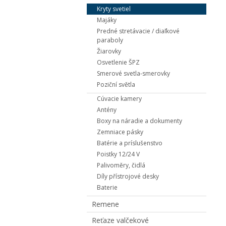
Kryty svetiel
Majáky
Predné stretávacie / diaľkové
paraboly
Žiarovky
Osvetlenie ŠPZ
Smerové svetla-smerovky
Poziční světla
Cúvacie kamery
Antény
Boxy na náradie a dokumenty
Zemniace pásky
Batérie a príslušenstvo
Poistky 12/24 V
Palivoměry, čidlá
Díly přístrojové desky
Baterie
Remene
Reťaze valčekové