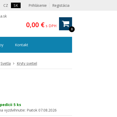
CZ
SK
Prihlásenie
Registácia
a.sk
0,00 €
s DPH
0
ipy
Kontakt
Svetla
Kryty svetiel
pedícii
5 ks
a vyzdvihnutie:
Piatok 07.08.2026