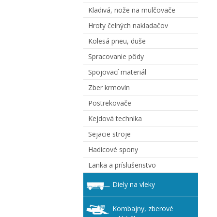
Kladivá, nože na mulčovače
Hroty čelných nakladačov
Kolesá pneu, duše
Spracovanie pôdy
Spojovací materiál
Zber krmovín
Postrekovače
Kejdová technika
Sejacie stroje
Hadicové spony
Lanka a príslušenstvo
Diely na vleky
Kombajny, zberové