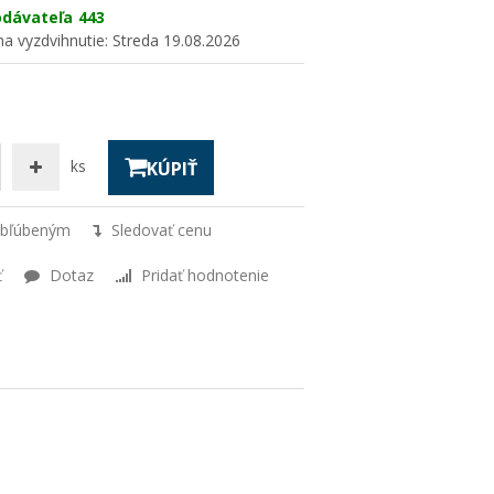
odávateľa
443
a vyzdvihnutie:
Streda 19.08.2026
ks
KÚPIŤ
obľúbeným
Sledovať cenu
ť
Dotaz
Pridať hodnotenie