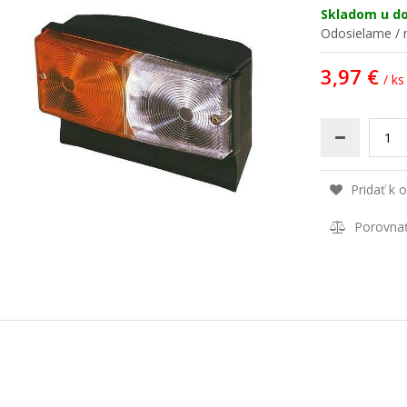
Skladom u d
Odosielame / n
3,97 €
/ ks
Pridať k 
Porovna