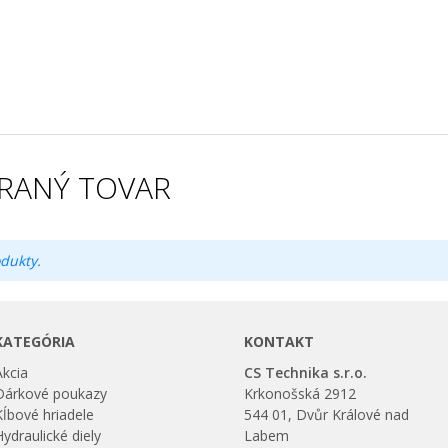
RANÝ TOVAR
dukty.
KATEGÓRIA
KONTAKT
Akcia
CS Technika s.r.o.
Dárkové poukazy
Krkonošská 2912
Kĺbové hriadele
544 01, Dvůr Králové nad
Hydraulické diely
Labem