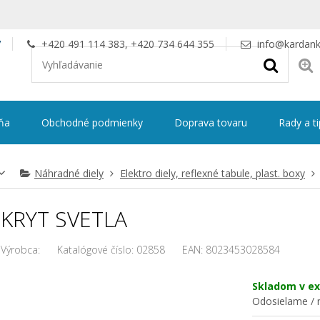
V
+420 491 114 383, +420 734 644 355
info@kardank
ňa
Obchodné podmienky
Doprava tovaru
Rady a t
Náhradné diely
Elektro diely, reflexné tabule, plast. boxy
KRYT SVETLA
Výrobca:
Katalógové číslo:
02858
EAN:
8023453028584
Skladom v ex
Odosielame / n