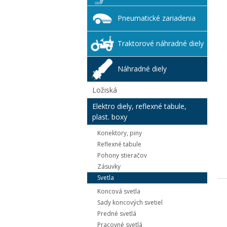
Pneumatické zariadenia
Traktorové náhradné diely
Náhradné diely
Ložiská
Elektro diely, reflexné tabule,
plast. boxy
Konektory, piny
Reflexné tabule
Pohony stieračov
Zásuvky
Svetla
Koncová svetla
Sady koncových svetiel
Predné svetlá
Pracovné svetlá