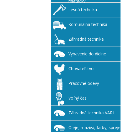
mláťačky
Lesná technika
Komunálna technika
Záhradná technika
Vybavenie do dielne
Chovateľstvo
Pracovné odevy
Voľný čas
Záhradná technika VARI
Oleje, mazivá, farby, spreje