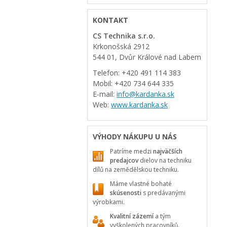
KONTAKT
CS Technika s.r.o.
Krkonošská 2912
544 01, Dvůr Králové nad Labem
Telefon: +420 491 114 383
Mobil: +420 734 644 335
E-mail:
info@kardanka.sk
Web:
www.kardanka.sk
VÝHODY NÁKUPU U NÁS
Patríme medzi
najväčších
predajcov
dielov na techniku
dílů na zemědělskou techniku.
Máme vlastné bohaté
skúsenosti
s predávanými
výrobkami.
Kvalitní zázemí
a tým
vyškolených pracovníků.