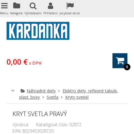
Menu
Kategorie
Vyhledávání
Přihlášení
Jazykové verze
0,00 €
s DPH
0
Náhradné diely
Elektro diely, reflexné tabule,
plast. boxy
Svetla
Kryty svetiel
KRYT SVETLA PRAVÝ
Výrobca:
Katalógové číslo:
02872
EAN:
8023453028720