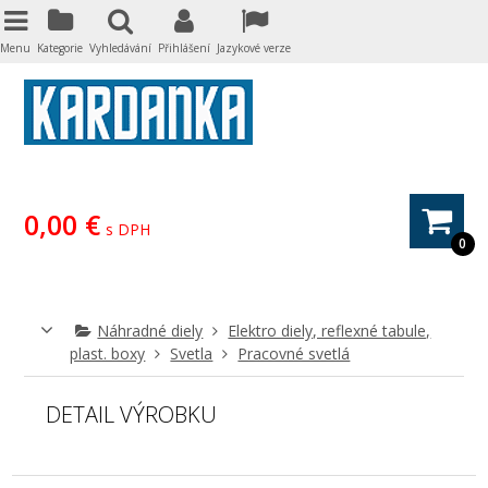
Menu
Kategorie
Vyhledávání
Přihlášení
Jazykové verze
0,00 €
s DPH
0
Náhradné diely
Elektro diely, reflexné tabule,
plast. boxy
Svetla
Pracovné svetlá
DETAIL VÝROBKU