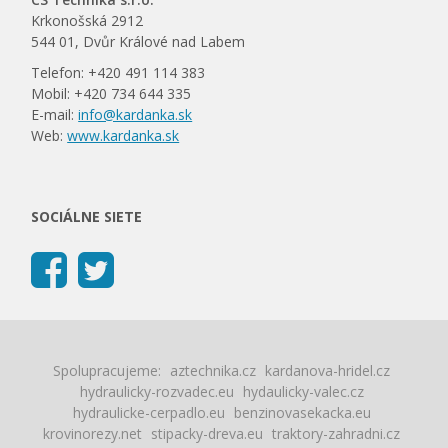
Krkonošská 2912
544 01, Dvůr Králové nad Labem
Telefon: +420 491 114 383
Mobil: +420 734 644 335
E-mail:
info@kardanka.sk
Web:
www.kardanka.sk
SOCIÁLNE SIETE
Spolupracujeme:
aztechnika.cz
kardanova-hridel.cz
hydraulicky-rozvadec.eu
hydaulicky-valec.cz
hydraulicke-cerpadlo.eu
benzinovasekacka.eu
krovinorezy.net
stipacky-dreva.eu
traktory-zahradni.cz