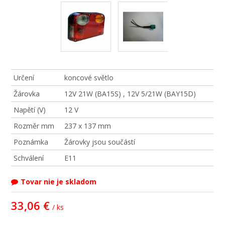
Určení
koncové světlo
Žárovka
12V 21W (BA15S) , 12V 5/21W (BAY15D)
Napětí (V)
12 V
Rozměr mm
237 x 137 mm
Poznámka
Žárovky jsou součástí
Schválení
E11
Tovar nie je skladom
33,06 €
/ ks