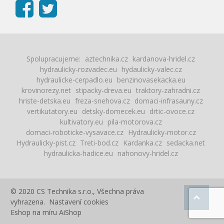
Spolupracujeme:
aztechnika.cz
kardanova-hridel.cz
hydraulicky-rozvadec.eu
hydaulicky-valec.cz
hydraulicke-cerpadlo.eu
benzinovasekacka.eu
krovinorezy.net
stipacky-dreva.eu
traktory-zahradni.cz
hriste-detska.eu
freza-snehova.cz
domaci-infrasauny.cz
vertikutatory.eu
detsky-domecek.eu
drtic-ovoce.cz
kultivatory.eu
pila-motorova.cz
domaci-roboticke-vysavace.cz
Hydraulicky-motor.cz
Hydraulicky-pist.cz
Treti-bod.cz
Kardanka.cz
sedacka.net
hydraulicka-hadice.eu
nahonovy-hridel.cz
© 2020 CS Technika s.r.o., Všechna práva
vyhrazena.
Nastavení cookies
Eshop na míru
AiShop