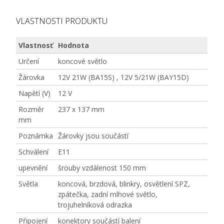
VLASTNOSTI PRODUKTU
Vlastnosť
Hodnota
Určení
koncové světlo
Žárovka
12V 21W (BA15S) , 12V 5/21W (BAY15D)
Napětí (V)
12 V
Rozměr
237 x 137 mm
mm
Poznámka
Žárovky jsou součástí
Schválení
E11
upevnění
šrouby vzdálenost 150 mm
Světla
koncová, brzdová, blinkry, osvětlení SPZ,
zpátečka, zadní mlhové světlo,
trojuhelníková odrazka
Připojení
konektory součástí balení