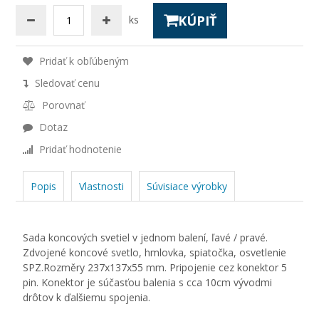
KÚPIŤ
ks
Pridať k obľúbeným
Sledovať cenu
Porovnať
Dotaz
Pridať hodnotenie
Popis
Vlastnosti
Súvisiace výrobky
Sada koncových svetiel v jednom balení, ľavé / pravé.
Zdvojené koncové svetlo, hmlovka, spiatočka, osvetlenie
SPZ.Rozměry 237x137x55 mm. Pripojenie cez konektor 5
pin. Konektor je súčasťou balenia s cca 10cm vývodmi
drôtov k ďalšiemu spojenia.